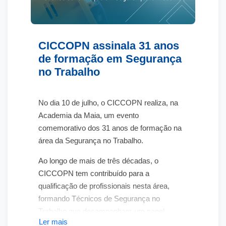
CICCOPN assinala 31 anos
de formação em Segurança
no Trabalho
No dia
10 de julho
, o CICCOPN realiza, na
Academia da Maia
, um evento
comemorativo dos
31 anos de formação na
área da Segurança no Trabalho
.
Ao longo de mais de três décadas, o
CICCOPN tem contribuído para a
qualificação de profissionais nesta área,
formando Técnicos de Segurança no
Trabalho que desempenham um papel
Ler mais
essencial na prevenção de riscos