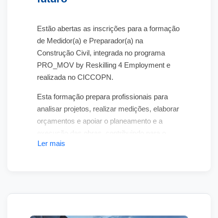
Estão abertas as inscrições para a formação
de
Medidor(a) e Preparador(a) na
Construção Civil
, integrada no programa
PRO_MOV by Reskilling 4 Employment
e
realizada no CICCOPN.
Esta formação prepara profissionais para
analisar projetos, realizar medições, elaborar
orçamentos e apoiar o planeamento e a
execução das obras, contribuindo para o
Ler mais
cumprimento dos custos, prazos, padrões
de qualidade e legislação em vigor.
Desenvolvida em articulação com empresas
de referência do setor, a formação aproxima
a qualificação das necessidades reais do
mercado de trabalho e inclui
400 horas de