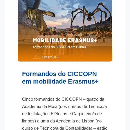
formação em contexto de trabalho
.
Principais informações
Duração
: 8 meses | 1025 horas
Formação em sala
: 625 horas
Formação em contexto de trabalho
:
400 horas
Destinatários
: adultos com, pelo
Formandos do CICCOPN
menos, o 12º ano de escolaridade
em mobilidade Erasmus+
Formação financiada
, com apoios
aplicáveis nos termos da
Cinco formandos do CICCOPN – quatro da
regulamentação em vigor
Academia da Maia (dos cursos de Técnico/a
Registo da formação no
Passaporte
de Instalações Elétricas e Carpinteiro/a de
Qualifica
e certificação através da
limpos) e uma da Academia de Lisboa (do
plataforma SIGO
curso de Técnico/a de Contabilidade) – estão