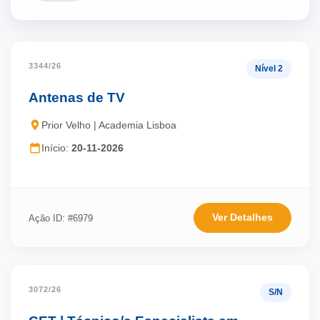
3344/26
Nível 2
Antenas de TV
Prior Velho | Academia Lisboa
Início:
20-11-2026
Ver Detalhes
Ação ID: #6979
3072/26
S/N