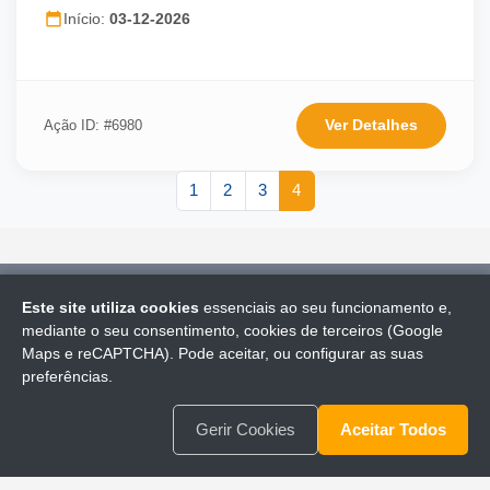
Início:
03-12-2026
Ver Detalhes
Ação ID: #6980
1
2
3
4
Este site utiliza cookies
essenciais ao seu funcionamento e,
© 2026 CICCOPN - Academia Lisboa
(ASI|LFO)
. Todos os
mediante o seu consentimento, cookies de terceiros (Google
direitos reservados.
Maps e reCAPTCHA). Pode aceitar, ou configurar as suas
|
Política de Cookies
|
Política de Privacidade
|
Termos de
preferências.
Uso
|
Erasmus+
|
Gerir Cookies
Gerir Cookies
Aceitar Todos