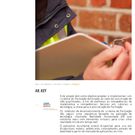
Início
Acreditações, Parcerias e Projetos
Projetos
AR.KEY
Este projeto tem como objetivo projetar e implementar um
sistema de Formação destinada ao setor da construção de
não qualificados, a fim de melhorar as competências de
matemática e competências básicas em ciências e
tecnologia, a chave para a prossecução da Formação.
Os módulos de desenvolvimento do sistema de Formação
vão seguir uma sequência baseada na aplicação de
tecnologia chamada Realidade Aumentada (AR que
combina reais com elementos virtuais para criar uma
realidade mista em tempo real.
O aplicativo resultante estará disponível para uso em
dispositivos móveis, tablets e/ou smartphones, através de
download a partir do mercado de aplicativos on-line.