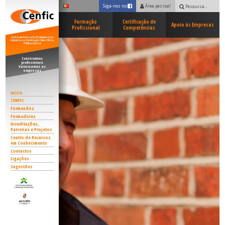
Siga-nos no
Área pessoal
Facebook
Pesquisar:
Formação
Certificação de
Apoio às Empresas
Profissional
Competências
Centro de Formação Profissional da
Indústria da Construção Civil e Obras
Públicas do Sul
Construímos
profissionais
Valorizamos as
empresas
Início
CENFIC
Formandos
Formadores
Acreditações,
Parcerias e Projetos
Centro de Recursos
em Conhecimento
Contactos
Ligações
Sugestões