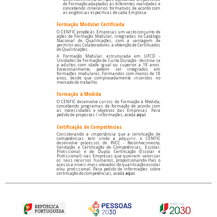
de Formação adaptados às diferentes realidades e
concebendo itinerários formativos de acordo com
as exigências específicas de cada Empresa.
Formação Modular Certificada
O CENFIC propõe às Empresas um vasto conjunto de
ações de Formação Modular, integradas no Catálogo
Nacional de Qualificações, com a vantagem de
permitir aos Colaboradores a obtenção de Certificados
de Qualificações.
A Formação Modular, estruturada em UFCD -
Unidades de Formação de Curta Duração - destina-se
a adultos com idade igual ou superior a 18 anos.
Excecionalmente, podem ser integrados em
formações modulares, Formandos com menos de 18
anos, desde que comprovadamente inseridos no
mercado de trabalho.
Formação à Medida
O CENFIC desenvolve cursos de Formação à Medida,
concebendo programas de formação de acordo com
as necessidades e objetivos das Empresas. Para
pedido de propostas / informações, aceda
aqui
.
Certificação de Competências
Considerando a importância que a certificação de
competências tem vindo a adquirir, o CENFIC
desenvolve processos de RVCC - Reconhecimento,
Validação e Certificação de Competências, Escolar,
Profissional e de Dupla Certificação (Escolar e
Profissional) nas Empresas que queiram valorizar
os seus recursos humanos, proporcionando-lhes o
acesso a níveis mais elevados de qualificação escolar
e/ou profissional. Para pedido de informações sobre
certificação de competências, aceda
aqui
.