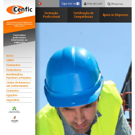
Siga-nos no
Área pessoal
Facebook
Pesquisar:
Formação
Certificação de
Apoio às Empresas
Profissional
Competências
Centro de Formação Profissional da
Indústria da Construção Civil e Obras
Públicas do Sul
Construímos
profissionais
Valorizamos as
empresas
Início
CENFIC
Formandos
Formadores
Acreditações,
Parcerias e Projetos
Centro de Recursos
em Conhecimento
Contactos
Ligações
Sugestões