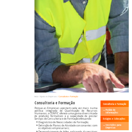
Início
Apoio às Empresas
Consultoria e Formação
Consultoria e Formação
Consultoria e Formação
Porque as Empresas apostam cada vez mais numa
Pedido de
política integrada de Qualificação de Recursos
Informações
Humanos, o CENFIC oferece uma gama diversificada
de produtos formativos e a capacidade de prestar
Serviços de Consultoria e de Formação efetuando:
Estágios e Colocações
Diagnóstico de Necessidades de Formação;
Inscrições para
Definição de Planos de Atividade consonantes com
Empresas
os objetivos empresariais;
Desenvolvimento de Ações aplicando dispositivos