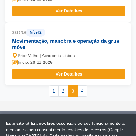
Ver Detalhes
Nível 2
3315/26
Movimentação, manobra e operação da grua
móvel
Prior Velho | Academia Lisboa
Início:
20-11-2026
Ver Detalhes
1
2
3
4
Este site utiliza cookies
essenciais ao seu funcionamento e,
© 2026 CICCOPN - Academia Lisboa
(ASI|LFO)
. Todos os
mediante o seu consentimento, cookies de terceiros (Google
direitos reservados.