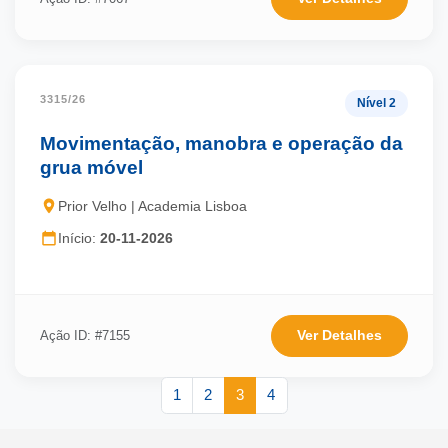
3315/26
Nível 2
Movimentação, manobra e operação da
grua móvel
Prior Velho | Academia Lisboa
Início:
20-11-2026
Ver Detalhes
Ação ID: #7155
1
2
3
4